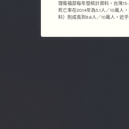
理衛福部每年發統計資料，台灣15
死亡率在2014年為5.1人／10萬人
料）則成長到9.6人／10萬人，近