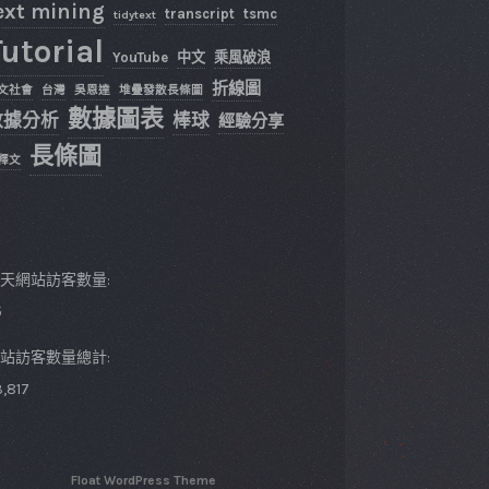
ext mining
transcript
tsmc
tidytext
utorial
YouTube
中文
乘風破浪
折線圖
文社會
台灣
吳恩達
堆疊發散長條圖
數據圖表
數據分析
棒球
經驗分享
長條圖
釋文
天網站訪客數量:
5
站訪客數量總計:
,817
Float WordPress Theme