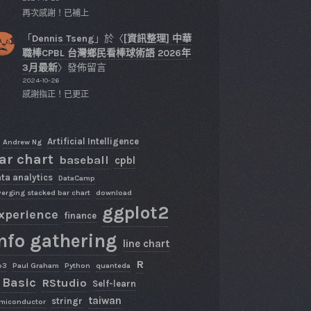
再次感謝！已補上
「
Dennis Tseng
」於〈
[資訊整理] 中華
職棒CPBL 台灣鄉民看棒球術語 2026年
3月最新
〉發佈留言
2024-10-26
感謝指正！已更正
Artificial Intelligence
Andrew Ng
ar chart
baseball
cpbl
ta analytics
DataCamp
verging stacked bar chart
download
ggplot2
xperience
finance
nfo gathering
line chart
R
p3
Paul Graham
Python
quanteda
 Basic
RStudio
Self-learn
taiwan
stringr
miconductor