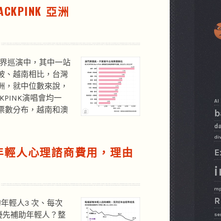
CKPINK 亞洲
NK世界巡演中，其中一站
坡、越南相比，台灣
洲，就中位數來說，
KPINK演唱會均一
AI
票數分布，越南和澳
b
da
di
助年輕人心理諮商費用，理由
E
i
m
R
的年輕人3 次、每次
麼優先補助年輕人？整
se