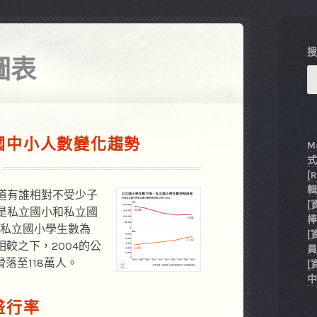
圖表
國中小人數變化趨勢
M
[
輯
道有誰相對不受少子
[
是私立國小和私立國
棒
的私立國小學生數為
[
；相較之下，2004的公
員
滑落至118萬人。
[
中
盛行率