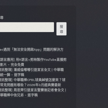
搜尋
搜
尋
ac遇到「無法安全開啟App」問題的解決方
式
R語言應用] 用R語言+剪映製作YouTube直播剪
影片 – 完全免費
資訊整理] 潘威倫嘟嘟引退宣言全文 | 中華職
統一獅 – 逐字稿
資訊整理] 中華職棒CPBL球員綽號怎麼來？球
常見問題有哪些？2026年3月經典賽最新
資訊整理] 周思齊引退宣言暨賽後記者會全文 |
華職棒中信兄弟 – 逐字稿