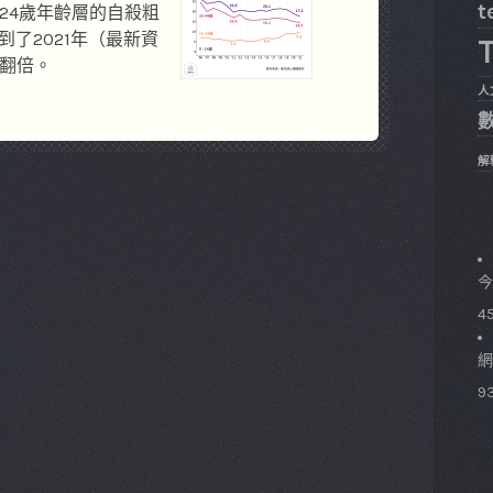
t
-24歲年齡層的自殺粗
，到了2021年（最新資
T
乎翻倍。
人
解
今
4
網
93