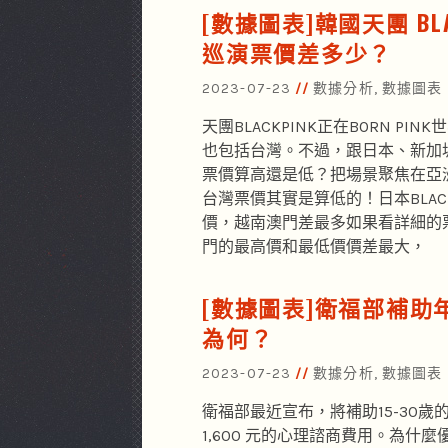
[數據圖表]韓國天團 BLA
巡演票價差多少？
2023-07-23
數據分析
,
數據圖表
天團BLACKPINK正在BORN PI
也包括台灣。不過，跟日本、新加
票價算高還是低？把場景聚焦在亞
台灣票價其實是算低的！日本BLAC
價，越南澳門差最多如果看詳細的
門的最高價和最低價價差最大，
[數據圖表]衛福部補
為何？
2023-07-23
數據分析
,
數據圖表
衛福部最近宣布，將補助15-30歲
1,600 元的心理諮商費用。為什