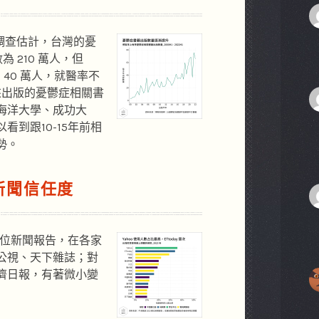
的調查估計，台灣的憂
為 210 萬人，但
 40 萬人，就醫率不
客來出版的憂鬱症相關書
海洋大學、成功大
到跟10-15年前相
勢。
新聞信任度
數位新聞報告，在各家
公視、天下雜誌；對
濟日報，有著微小變