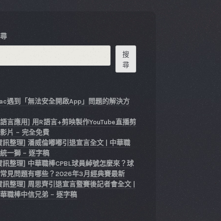
搜尋
搜
尋
ac遇到「無法安全開啟App」問題的解決方
式
R語言應用] 用R語言+剪映製作YouTube直播剪
影片 – 完全免費
資訊整理] 潘威倫嘟嘟引退宣言全文 | 中華職
統一獅 – 逐字稿
資訊整理] 中華職棒CPBL球員綽號怎麼來？球
常見問題有哪些？2026年3月經典賽最新
資訊整理] 周思齊引退宣言暨賽後記者會全文 |
華職棒中信兄弟 – 逐字稿