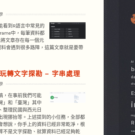
學
能看到R語言中常見的
rame中，每筆資料都
st將文章存在每一個元
資料會遇到很多路障，這篇文章就是要帶
AI
b
言玩轉文字探勘 – 字串處理
da
學
di
E
稿，在事前我們可能
灣」和「臺灣」其中
i
、整理民國與西元日
m
出現挪抬等。上述提到的小任務，全部都
R
會想說，你手上的資料已經非常乾淨，根
算不是文字探勘、就算資料已經足夠乾
se