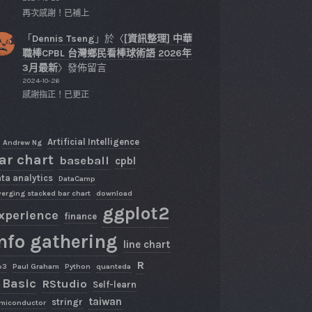
再次感謝！已補上
「
Dennis Tseng
」於〈
[資訊整理] 中華
職棒CPBL 台灣鄉民看棒球術語 2026年
3月最新
〉發佈留言
2024-10-26
感謝指正！已更正
Artificial Intelligence
Andrew Ng
ar chart
baseball
cpbl
ta analytics
DataCamp
verging stacked bar chart
download
ggplot2
xperience
finance
nfo gathering
line chart
R
p3
Paul Graham
Python
quanteda
 Basic
RStudio
Self-learn
taiwan
stringr
miconductor