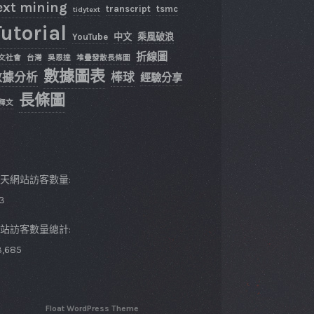
ext mining
transcript
tsmc
tidytext
utorial
YouTube
中文
乘風破浪
折線圖
文社會
台灣
吳恩達
堆疊發散長條圖
數據圖表
數據分析
棒球
經驗分享
長條圖
釋文
天網站訪客數量:
63
站訪客數量總計:
3,685
Float WordPress Theme