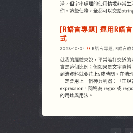
淨，但字串處理的使用情境非常生
你。這些任務，全都可以交給strin
[R語言專題] 運用R語
式
2023-10-04
R語言專題
,
R語言教
就我的經驗來說，平常若打交道的
實是這個比例；但如果是文字資料
到清資料就要花上9成時間。在清
一定會用上一個神兵利器：「正規表達
expression，簡稱為 regex 
的用途與用法。
CHOOSE