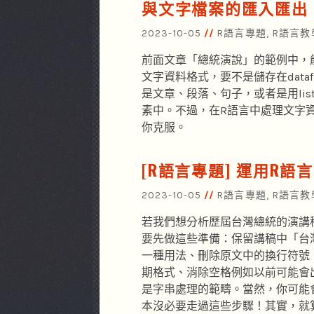
與文字檔案的匯入匯出
2023-10-05
R語言專題
,
R語言教
前面文章「總統演說」的範例中，
文字資料格式，要不是儲存在dataf
是文章、段落、句子，或者是用li
素中。不過，在R語言中處理文字
你克服。
[R語言專題] 運用R語
2023-10-05
R語言專題
,
R語言教
若我們想分析歷屆台灣總統的演講
要先做這些準備：保留講稿中「台
一種用法、刪除原文中的換行符號
期格式、消除空格例如以前可能會
是字串處理的範疇。當然，你可能
本沒必要走過這些步驟！其實，就