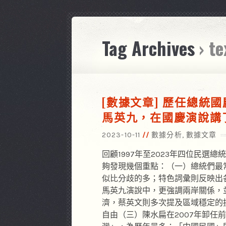
Tag Archives
› t
[數據文章] 歷任總統
馬英九，在國慶演說講
2023-10-11
數據分析
,
數據文章
回顧1997年至2023年四位民選
夠發現幾個重點：（一）總統們最
似比分歧的多；特色詞彙則反映出
馬英九演說中，更強調兩岸關係，
濟，蔡英文則多次提及區域穩定的
自由（三）陳水扁在2007年卸任