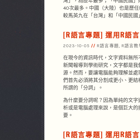
灣」，為歷年最多；「中國民國」則
40次最多。中國（大陸）也是歷
較馬英九在「台灣」和「中國民國
[R語言專題] 運用R語
2023-10-05
R語言專題
,
R語言教
在現今的資訊時代，文字資料無所
新聞報導到學術研究，文字都是我
源。然而，要讓電腦能夠理解並處
們首先必須將其分割成更小、更結
所謂的「分詞」。
為什麼要分詞呢？因為單純的文字
析或是電腦處理來說，是個巨大的
要。
[R語言專題] 運用R語