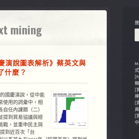
ext mining
國慶演說圖表解析》蔡英文與
M
了什麼？
[
輯
[
總統的國慶演說，從中能
棒
常使用的詞彙中，相
[
員
各自任內課題（二）
[
並提到貿易協議與經
中
挑戰，並重申民主與
前提到近百次「台