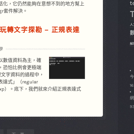
t
活化，它仍然能夠在意想不到的地方幫上
gr套件解決。
T
人
言玩轉文字探勘 – 正規表達
解
學
以數值資料為主，確
，恐怕比例會更極端
理文字資料的過程中，
今
式」（regular
1
或 regexp）。底下，我們就來介紹正規表達式
網
9