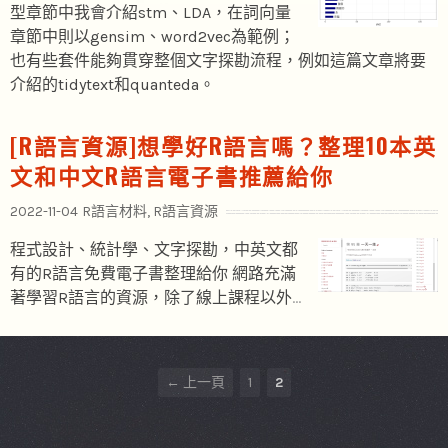
型章節中我會介紹stm、LDA，在詞向量
章節中則以gensim、word2vec為範例；
也有些套件能夠貫穿整個文字探勘流程，例如這篇文章將要
介紹的tidytext和quanteda。
[R語言資源]想學好R語言嗎？整理10本英
文和中文R語言電子書推薦給你
2022-11-04
R語言材料
,
R語言資源
程式設計、統計學、文字探勘，中英文都
有的R語言免費電子書整理給你 網路充滿
著學習R語言的資源，除了線上課程以外
…
CHOOSE
上一頁
1
2
PAGE