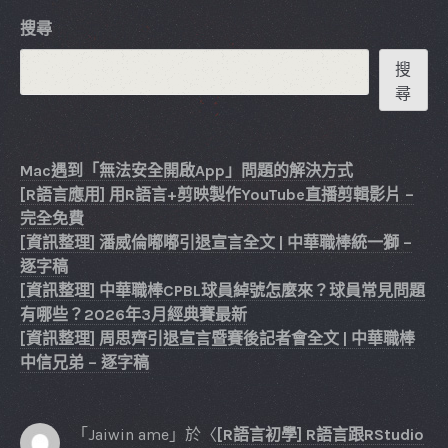
搜尋
搜
尋
Mac遇到「無法安全開啟App」問題的解決方式
[R語言應用] 用R語言+剪映製作YouTube直播剪輯影片 –
完全免費
[資訊整理] 潘威倫嘟嘟引退宣言全文 | 中華職棒統一獅 –
逐字稿
[資訊整理] 中華職棒CPBL球員綽號怎麼來？球員常見問題
有哪些？2026年3月經典賽最新
[資訊整理] 周思齊引退宣言暨賽後記者會全文 | 中華職棒
中信兄弟 – 逐字稿
「
Jaiwin ame
」於〈
[R語言初學] R語言跟RStudio