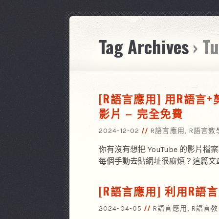
Tag Archives
› T
[R語言應用] 用R語言+
影片 – 完全免費
2024-12-02
R語言應用
,
R語言教
你有沒有想把 YouTube 的影片
每個手動去貼網址很麻煩？這篇文
[R語言應用] 利用R語言
2024-04-05
R語言應用
,
R語言教