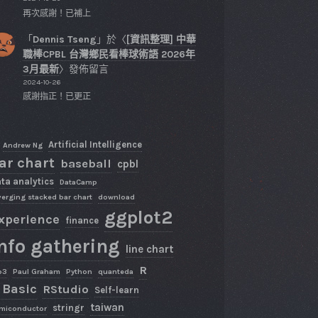
再次感謝！已補上
「
Dennis Tseng
」於〈
[資訊整理] 中華
職棒CPBL 台灣鄉民看棒球術語 2026年
3月最新
〉發佈留言
2024-10-26
感謝指正！已更正
Artificial Intelligence
Andrew Ng
ar chart
baseball
cpbl
ta analytics
DataCamp
verging stacked bar chart
download
ggplot2
xperience
finance
nfo gathering
line chart
R
p3
Paul Graham
Python
quanteda
 Basic
RStudio
Self-learn
taiwan
stringr
miconductor