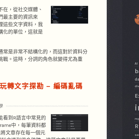
不在，從社交媒體、
們最主要的資訊來
理這些文字資料，我
構化的單位，這就是
通常是非常不結構化的，而這對於資料分
挑戰。這時，分詞的角色就變得尤為重
AI
b
da
言玩轉文字探勘 – 編碼亂碼
di
E
i
學
能看到R語言中常見的
m
rame中，每筆資料都
R
st將文章存在每一個元
se