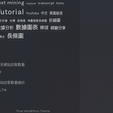
ext mining
transcript
tsmc
tidytext
utorial
YouTube
中文
乘風破浪
折線圖
文社會
台灣
吳恩達
堆疊發散長條圖
數據圖表
數據分析
棒球
經驗分享
長條圖
釋文
天網站訪客數量:
2
站訪客數量總計:
,714
Float WordPress Theme