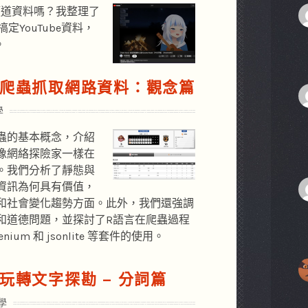
和頻道資料嗎？我整理了
定YouTube資料，
。
語言爬蟲抓取網路資料：觀念篇
學
蟲的基本概念，介紹
像網絡探險家一樣在
。我們分析了靜態與
資訊為何具有價值，
和社會變化趨勢方面。此外，我們還強調
和道德問題，並探討了R語言在爬蟲過程
enium 和 jsonlite 等套件的使用。
言玩轉文字探勘 – 分詞篇
學