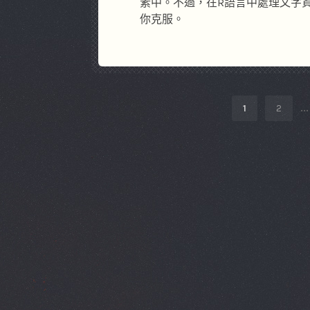
素中。不過，在R語言中處理文字
你克服。
CHOOSE
1
2
...
PAGE