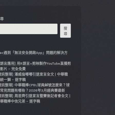
搜尋
搜
尋
ac遇到「無法安全開啟App」問題的解決方
式
R語言應用] 用R語言+剪映製作YouTube直播剪
影片 – 完全免費
資訊整理] 潘威倫嘟嘟引退宣言全文 | 中華職
統一獅 – 逐字稿
資訊整理] 中華職棒CPBL球員綽號怎麼來？球
常見問題有哪些？2026年3月經典賽最新
資訊整理] 周思齊引退宣言暨賽後記者會全文 |
華職棒中信兄弟 – 逐字稿