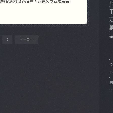
資料會遇到很多路障，這篇文章就是要帶
t
T
人
解
5
下一頁
今
19
網
93