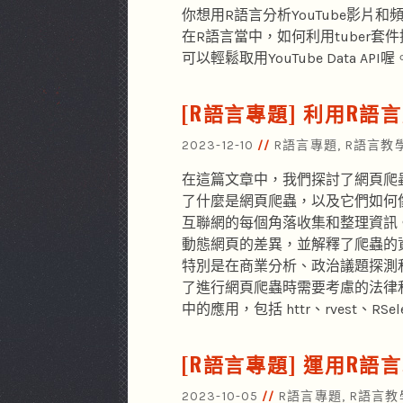
你想用R語言分析YouTube影片
在R語言當中，如何利用tuber套件搞
可以輕鬆取用YouTube Data API喔
[R語言專題] 利用R
2023-12-10
R語言專題
,
R語言教
在這篇文章中，我們探討了網頁爬
了什麼是網頁爬蟲，以及它們如何
互聯網的每個角落收集和整理資訊
動態網頁的差異，並解釋了爬蟲的
特別是在商業分析、政治議題探測
了進行網頁爬蟲時需要考慮的法律
中的應用，包括 httr、rvest、RSel
[R語言專題] 運用R語
2023-10-05
R語言專題
,
R語言教