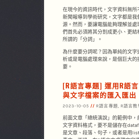
在現今的資訊時代，文字資料無所
新聞報導到學術研究，文字都是我
源。然而，要讓電腦能夠理解並處
們首先必須將其分割成更小、更結
所謂的「分詞」。
為什麼要分詞呢？因為單純的文字
析或是電腦處理來說，是個巨大的
要。
[R語言專題] 運用R語
與文字檔案的匯入匯出
2023-10-05
R語言專題
,
R語言教
前面文章「總統演說」的範例中，
文字資料格式，要不是儲存在dataf
是文章、段落、句子，或者是用li