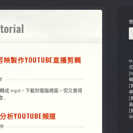
utorial
剪映製作YOUTUBE直播剪輯
M
[
學
輯
[
檔案轉成 mp3，下載到電腦裡面，但又覺得
棒
章
…
[
員
[
分析YOUTUBE頻道
中
學