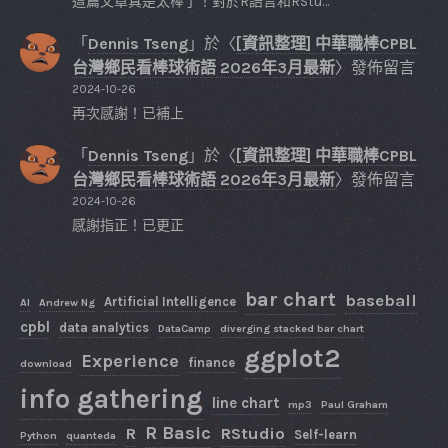
這篇文章真是太棒了！對於R語言和RStu…
「
Dennis Tseng
」於〈
[資訊整理] 中華職棒CPBL
台灣鄉民看棒球術語 2026年3月最新
〉發佈留言
2024-10-26
再次感謝！已補上
「
Dennis Tseng
」於〈
[資訊整理] 中華職棒CPBL
台灣鄉民看棒球術語 2026年3月最新
〉發佈留言
2024-10-26
感謝指正！已更正
bar chart
baseball
Artificial Intelligence
AI
Andrew Ng
cpbl
data analytics
DataCamp
diverging stacked bar chart
ggplot2
Experience
finance
download
info gathering
line chart
mp3
Paul Graham
R Basic
R
RStudio
Self-learn
Python
quanteda