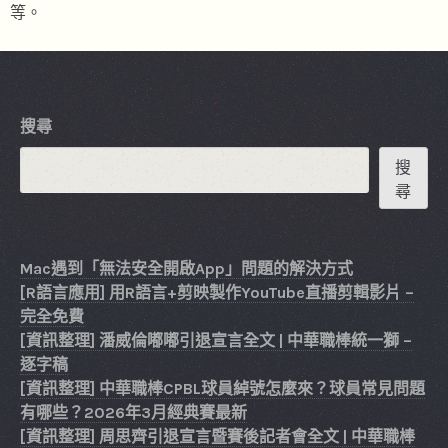
等。
搜尋
搜
尋
Mac遇到「無法安全開啟App」問題的解決方式
[R語言應用] 用R語言+剪映製作YouTube直播剪輯影片 –
完全免費
[資訊整理] 潘威倫嘟嘟引退宣言全文 | 中華職棒統一獅 –
逐字稿
[資訊整理] 中華職棒CPBL球員綽號怎麼來？球員常見問題
有哪些？2026年3月經典賽最新
[資訊整理] 周思齊引退宣言暨賽後記者會全文 | 中華職棒