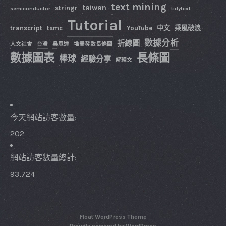
text mining
taiwan
stringr
semiconductor
tidytext
Tutorial
transcript
tsmc
YouTube
中文
乘風破浪
數據分析
折線圖
人文社會
台灣
吳恩達
堆疊發散長條圖
數據圖表
長條圖
棒球
經驗分享
解釋文
今天網站訪客數量:
202
網站訪客數量總計:
93,724
Float WordPress Theme
Proudly powered by WordPress