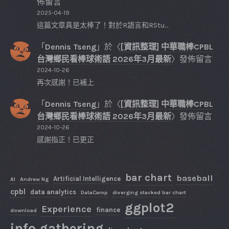
佈留言
2025-04-19
這篇文章真是太棒了！對於R語言和RStu…
「
Dennis Tseng
」於〈
[資訊整理] 中華職棒CPBL
台灣鄉民看棒球術語 2026年3月最新
〉發佈留言
2024-10-26
再次感謝！已補上
「
Dennis Tseng
」於〈
[資訊整理] 中華職棒CPBL
台灣鄉民看棒球術語 2026年3月最新
〉發佈留言
2024-10-26
感謝指正！已更正
bar chart
baseball
Artificial Intelligence
AI
Andrew Ng
cpbl
data analytics
DataCamp
diverging stacked bar chart
ggplot2
Experience
finance
download
info gathering