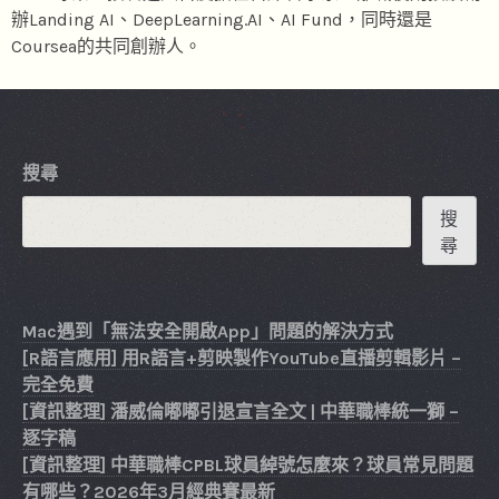
辦Landing AI、DeepLearning.AI、AI Fund，同時還是
Coursea的共同創辦人。
搜尋
搜
尋
Mac遇到「無法安全開啟App」問題的解決方式
[R語言應用] 用R語言+剪映製作YouTube直播剪輯影片 –
完全免費
[資訊整理] 潘威倫嘟嘟引退宣言全文 | 中華職棒統一獅 –
逐字稿
[資訊整理] 中華職棒CPBL球員綽號怎麼來？球員常見問題
有哪些？2026年3月經典賽最新