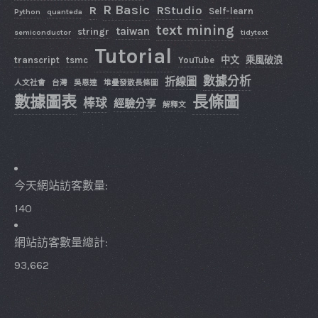
R Basic
R
RStudio
Self-learn
Python
quanteda
text mining
taiwan
stringr
semiconductor
tidytext
Tutorial
transcript
tsmc
YouTube
中文
乘風破浪
數據分析
折線圖
人文社會
台灣
吳恩達
堆疊發散長條圖
數據圖表
長條圖
棒球
經驗分享
解釋文
今天網站訪客數量:
140
網站訪客數量總計:
93,662