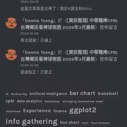
2025-04-19
這篇文章真是太棒了！對於R語言和RStu…
「
Dennis Tseng
」於〈
[資訊整理] 中華職棒CPBL
台灣鄉民看棒球術語 2026年3月最新
〉發佈留言
2024-10-26
再次感謝！已補上
「
Dennis Tseng
」於〈
[資訊整理] 中華職棒CPBL
台灣鄉民看棒球術語 2026年3月最新
〉發佈留言
2024-10-26
感謝指正！已更正
bar chart
baseball
Artificial Intelligence
AI
Andrew Ng
cpbl
data analytics
DataCamp
diverging stacked bar chart
ggplot2
Experience
finance
download
info gathering
line chart
mp3
Paul Graham