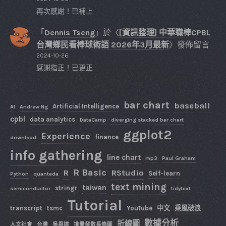
再次感謝！已補上
「
Dennis Tseng
」於〈
[資訊整理] 中華職棒CPBL
台灣鄉民看棒球術語 2026年3月最新
〉發佈留言
2024-10-26
感謝指正！已更正
bar chart
baseball
Artificial Intelligence
AI
Andrew Ng
cpbl
data analytics
DataCamp
diverging stacked bar chart
ggplot2
Experience
finance
download
info gathering
line chart
mp3
Paul Graham
R Basic
R
RStudio
Self-learn
Python
quanteda
text mining
taiwan
stringr
semiconductor
tidytext
Tutorial
transcript
tsmc
YouTube
中文
乘風破浪
數據分析
折線圖
人文社會
台灣
吳恩達
堆疊發散長條圖