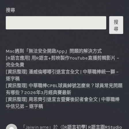
搜尋
搜
尋
Mac遇到「無法安全開啟App」問題的解決方式
[R語言應用] 用R語言+剪映製作YouTube直播剪輯影片 –
完全免費
[資訊整理] 潘威倫嘟嘟引退宣言全文 | 中華職棒統一獅 –
逐字稿
[資訊整理] 中華職棒CPBL球員綽號怎麼來？球員常見問題
有哪些？2026年3月經典賽最新
[資訊整理] 周思齊引退宣言暨賽後記者會全文 | 中華職棒
中信兄弟 – 逐字稿
「
Jaiwin ame
」於〈
[R語言初學] R語言跟RStudio